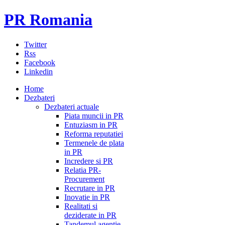
PR Romania
Twitter
Rss
Facebook
Linkedin
Home
Dezbateri
Dezbateri actuale
Piata muncii in PR
Entuziasm in PR
Reforma reputatiei
Termenele de plata
in PR
Incredere si PR
Relatia PR-
Procurement
Recrutare in PR
Inovatie in PR
Realitati si
deziderate in PR
Tandemul agentie-