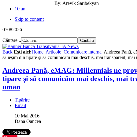
By:
Arevik Saribekyan
10 ani
Skip to content
07
08
2026
Căutare...
Back
Eşti aici:
Home
Articole
Comunicare interna
Andreea Pană, e
să ieşim din tipare şi să comunicăm mai deschis, mai transparent, ma
Andreea Pană, eMAG: Millennials ne provo
tipare şi să comunicăm mai deschis, mai t
uman
Tipărire
Email
10 Mai 2016
|
Dana Oancea