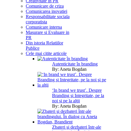
Creativitate in PR
Comunicare de criza
Comunicarea inovatiei
Responsabilitate sociala
corporatista
Comunicare interna
Masurare si Evaluare in
PR
Din istoria Relatiilor
Publice
Cele mai citite articole
Autenticitate în branding
By:
Aneta Bogdan
‘In brand we trust’. Despre
Branding şi Integritate, pe la
noi şi pe la alţii
By:
Aneta Bogdan
Zbateri şi dezbateri într-ale