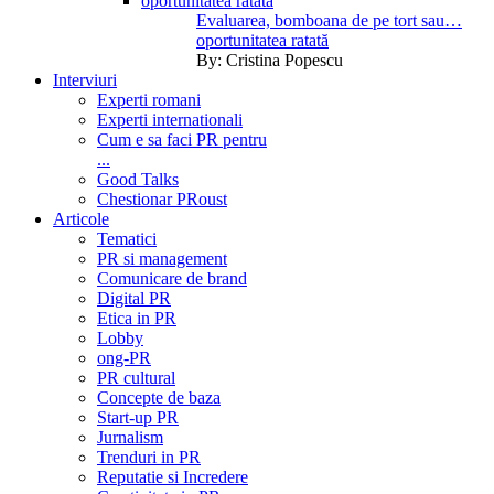
Evaluarea, bomboana de pe tort sau…
oportunitatea ratată
By:
Cristina Popescu
Interviuri
Experti romani
Experti internationali
Cum e sa faci PR pentru
...
Good Talks
Chestionar PRoust
Articole
Tematici
PR si management
Comunicare de brand
Digital PR
Etica in PR
Lobby
ong-PR
PR cultural
Concepte de baza
Start-up PR
Jurnalism
Trenduri in PR
Reputatie si Incredere