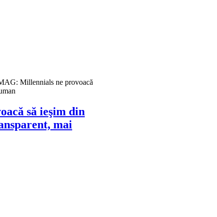
MAG: Millennials ne provoacă
i uman
acă să ieşim din
ransparent, mai