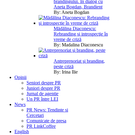
brandingului. În dialog cu
Aneta Bogdan, Brandient
By:
Aneta Bogdan
Mădălina Diaconescu:
Rebranding şi introspecţie în
vreme de criză
By:
Madalina Diaconescu
Antreprenoriat şi branding,
peste criză
By:
Irina Ilie
Opinii
Seniori despre PR
Juniori despre PR
Jurnal de agentie
Un PR între LEI
News
PR News: Tendinte si
Cercetari
Comunicate de presa
PR LinkCoffee
English