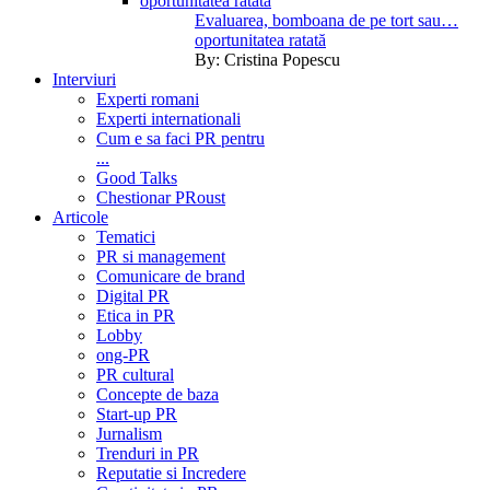
Evaluarea, bomboana de pe tort sau…
oportunitatea ratată
By:
Cristina Popescu
Interviuri
Experti romani
Experti internationali
Cum e sa faci PR pentru
...
Good Talks
Chestionar PRoust
Articole
Tematici
PR si management
Comunicare de brand
Digital PR
Etica in PR
Lobby
ong-PR
PR cultural
Concepte de baza
Start-up PR
Jurnalism
Trenduri in PR
Reputatie si Incredere