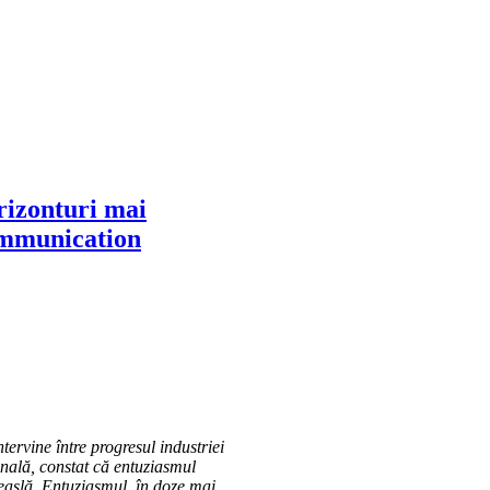
orizonturi mai
Communication
tervine între progresul industriei
onală, constat că entuziasmul
breaslă. Entuziasmul, în doze mai