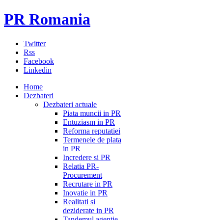
PR Romania
Twitter
Rss
Facebook
Linkedin
Home
Dezbateri
Dezbateri actuale
Piata muncii in PR
Entuziasm in PR
Reforma reputatiei
Termenele de plata
in PR
Incredere si PR
Relatia PR-
Procurement
Recrutare in PR
Inovatie in PR
Realitati si
deziderate in PR
Tandemul agentie-