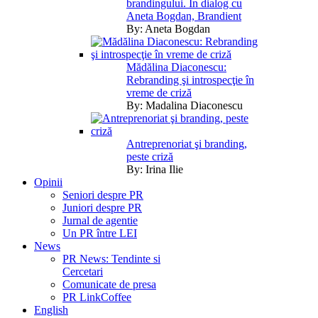
brandingului. În dialog cu
Aneta Bogdan, Brandient
By:
Aneta Bogdan
Mădălina Diaconescu:
Rebranding şi introspecţie în
vreme de criză
By:
Madalina Diaconescu
Antreprenoriat şi branding,
peste criză
By:
Irina Ilie
Opinii
Seniori despre PR
Juniori despre PR
Jurnal de agentie
Un PR între LEI
News
PR News: Tendinte si
Cercetari
Comunicate de presa
PR LinkCoffee
English