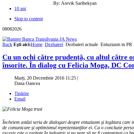
By:
Arevik Saribekyan
10 ani
Skip to content
08
08
2026
Back
Eşti aici:
Home
Dezbateri
Dezbateri actuale
Entuziasm in PR
Cu un ochi către prudență, cu altul către 
însorite. În dialog cu Felicia Moga, DC 
Marți, 20 Decembrie 2016 11:25
|
Dana Oancea
Tipărire
Email
Încheiem astăzi seria de dialoguri despre entuziasm şi legătura care in
de comunicare şi optimismul reprezentanţilor ei. Ca o concluzie pers
excesiv este o raritate în industrie şi nu pare să ne fi contaminat ca 