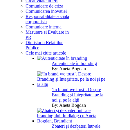
Creativitate in PR
Comunicare de criza
Comunicarea inovatiei
Responsabilitate sociala
corporatista
Comunicare interna
Masurare si Evaluare in
PR
Din istoria Relatiilor
Publice
Cele mai citite articole
Autenticitate în branding
By:
Aneta Bogdan
‘In brand we trust’. Despre
Branding şi Integritate, pe la
noi şi pe la alţii
By:
Aneta Bogdan
Zbateri şi dezbateri într-ale